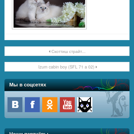
Навигация по записи
Скоттиш страйт...
Izum cabin boy (SFL 71 a 02)
Мы в соцсетях