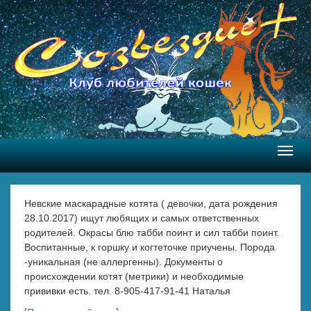
Skip to content
Ставропольский клуб
Клуб любителей кошек в городе
любителей кошек
Ставрополе
"Созвездие +"
Tog
navig
Невские маскарадные котята ( девочки, дата рождения 
28.10.2017) ищут любящих и самых ответственных 
родителей. Окрасы блю табби поинт и сил табби поинт. 
Воспитанные, к горшку и когтеточке приучены. Порода 
-уникальная (не аллергенны). Документы о 
происхождении котят (метрики) и необходимые 
прививки есть. тел. 
8-905-417-91-41
 Наталья